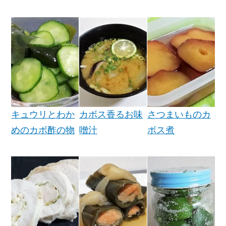
キュウリとわか
カボス香るお味
さつまいものカ
めのカボ酢の物
噌汁
ボス煮