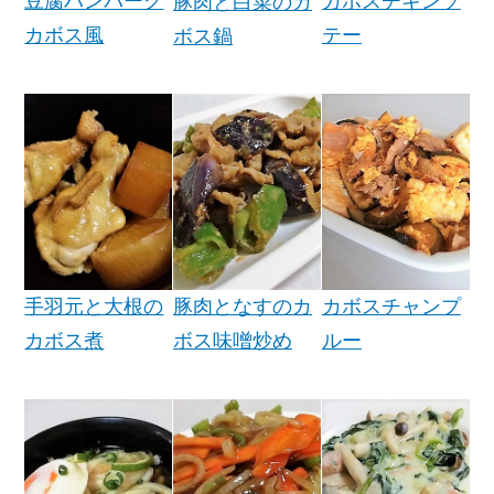
豆腐ハンバーグ
カボスチキンソ
豚肉と白菜のカ
カボス風
テー
ボス鍋
豚肉となすのカ
カボスチャンプ
手羽元と大根の
ボス味噌炒め
ルー
カボス煮