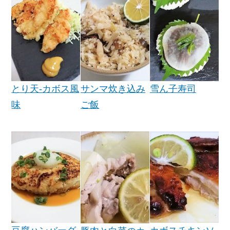
とり天-カボス風
雪ん子寿司
サンマ炊き込み
味
ご飯