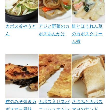
アジと野菜のカ
鮭とほうれん草
カボス冷やうど
ボスあんかけ
のカボスクリー
ん
ム煮
鱈のみそ焼きカ
ささみとカボス
カボス入りスパ
ボスマヨ風味
マヨのサンド
ニッシュオムレ