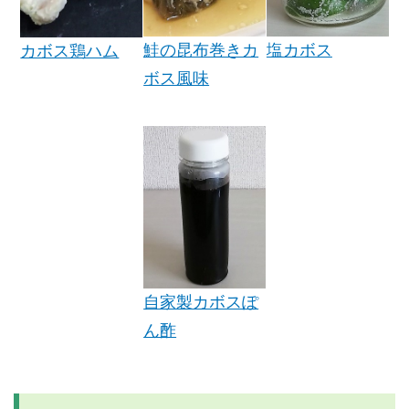
鮭の昆布巻きカ
塩カボス
カボス鶏ハム
ボス風味
自家製カボスぽ
ん酢