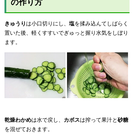
の作り方
きゅうり
は小口切りにし、
塩
を揉み込んてしばらく
置いた後、軽くすすいでぎゅっと握り水気をしぼり
ます。
乾燥わかめ
は水で戻し、
カボス
は搾って果汁と
砂糖
を混ぜておきます。