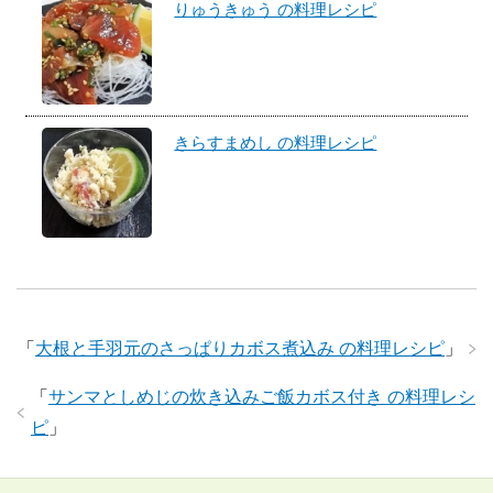
りゅうきゅう の料理レシピ
きらすまめし の料理レシピ
「
大根と手羽元のさっぱりカボス煮込み の料理レシピ
」
「
サンマとしめじの炊き込みご飯カボス付き の料理レシ
ピ
」