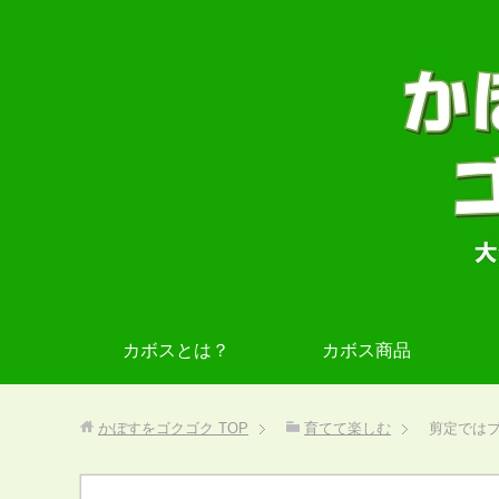
カボスとは？
カボス商品
かぼすをゴクゴク
TOP
育てて楽しむ
剪定では