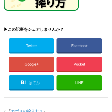
▶︎この記事をシェアしませんか？
Twitter
Facebook
Google+
Pocket
B!
はてぶ
LINE
「
カボスの搾り方２
」